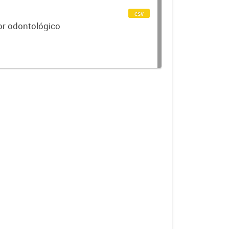
csv
or odontológico